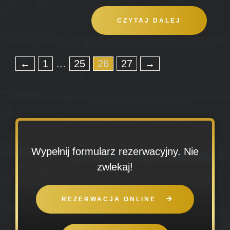
CZYTAJ DALEJ
←
1
…
25
26
27
→
Wypełnij formularz rezerwacyjny. Nie
zwlekaj!
REZERWACJA ONLINE