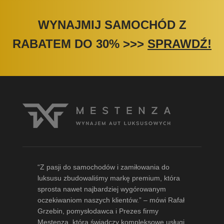
WYNAJMIJ SAMOCHÓD Z
RABATEM DO 30%
>>>
SPRAWDŹ!
“Z pasji do samochodów i zamiłowania do
luksusu zbudowaliśmy markę premium, która
sprosta nawet najbardziej wygórowanym
oczekiwaniom naszych klientów.” – mówi
Rafał
Grzebin
, pomysłodawca i Prezes firmy
Mestenza, która świadczy kompleksowe usługi