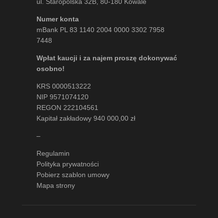
ul. Staropolska 32B, 80-180 Kowale
Numer konta
mBank PL 83 1140 2004 0000 3302 7958
7448
Wpłat kaucji i za najem proszę dokonywać
osobno!
KRS 0000513222
NIP 9571074120
REGON 222104561
Kapitał zakładowy 940 000,00 zł
–
Regulamin
Polityka prywatności
Pobierz szablon umowy
Mapa strony