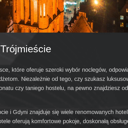
 Trójmieście
jsce, które oferuje szeroki wybór noclegów, odpow
dżetom. Niezależnie od tego, czy szukasz luksuso
onatu czy taniego hostelu, na pewno znajdziesz o
ie i Gdyni znajduje się wiele renomowanych hotel
otele oferują komfortowe pokoje, doskonałą obsług