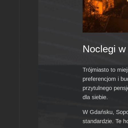
Noclegi w
Trójmiasto to mie
preferencjom i bu
przytulnego pensj
dla siebie.
W Gdańsku, Sopoc
standardzie. Te h