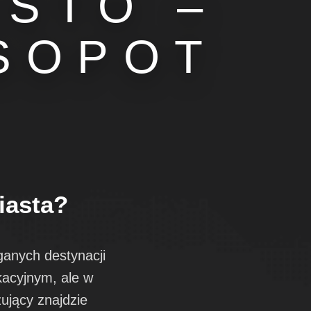
ASTO –
SOPOT
iasta?
eganych destynacji
kacyjnym, ale w
ujący znajdzie