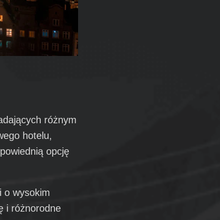
iadających różnym
wego hotelu,
dpowiednią opcję
i o wysokim
ę i różnorodne