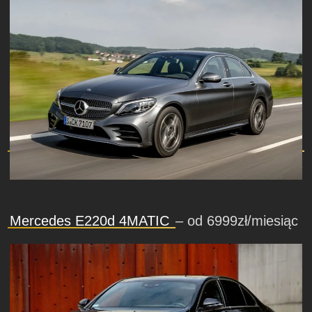
Mercedes E220d 4MATIC
– od 6999zł/miesiąc