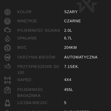
KOLOR
SZARY
WNĘTRZE
CZARNE
POJEMNOŚĆ SILNIKA
2.0L
SPALANIE
6.7L
MOC
204KM
SKRZYNIA BIEGÓW
AUTOMATYCZNA
PRZYSPIESZENIE DO
7.1SEK.
100
NAPĘD
4X4
POJEMNOŚĆ
455L
BAGAŻNIKA
LICZBA MIEJSC
5