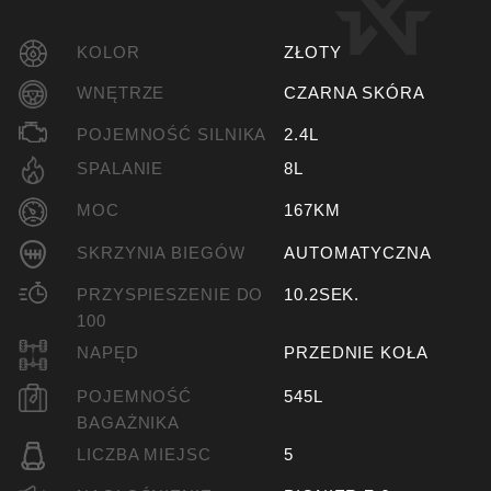
KOLOR
ZŁOTY
WNĘTRZE
CZARNA SKÓRA
POJEMNOŚĆ SILNIKA
2.4L
SPALANIE
8L
MOC
167KM
SKRZYNIA BIEGÓW
AUTOMATYCZNA
PRZYSPIESZENIE DO
10.2SEK.
100
NAPĘD
PRZEDNIE KOŁA
POJEMNOŚĆ
545L
BAGAŻNIKA
LICZBA MIEJSC
5