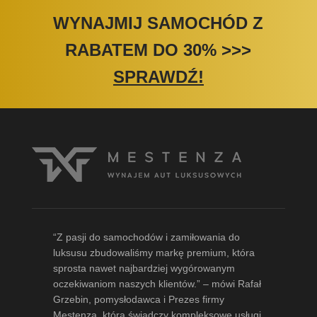
WYNAJMIJ SAMOCHÓD Z
RABATEM DO 30%
>>>
SPRAWDŹ!
“Z pasji do samochodów i zamiłowania do
luksusu zbudowaliśmy markę premium, która
sprosta nawet najbardziej wygórowanym
oczekiwaniom naszych klientów.” – mówi
Rafał
Grzebin
, pomysłodawca i Prezes firmy
Mestenza, która świadczy kompleksowe usługi