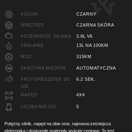
KOLOR
CZARNY
WNĘTRZE
CZARNA SKÓRA
POJEMNOŚĆ SILNIKA
3.8L V6
SPALANIE
13L NA 100KM
MOC
315KM
SKRZYNIA BIEGÓW
AUTOMATYCZNA
PRZYSPIESZENIE DO
6.2 SEK.
100
NAPĘD
4X4
LICZBA MIEJSC
5
Potężny silnik, napęd na obie osie, najnowocześniejsza
elektronika i doskonałe materiały wykończeniowe. To jest