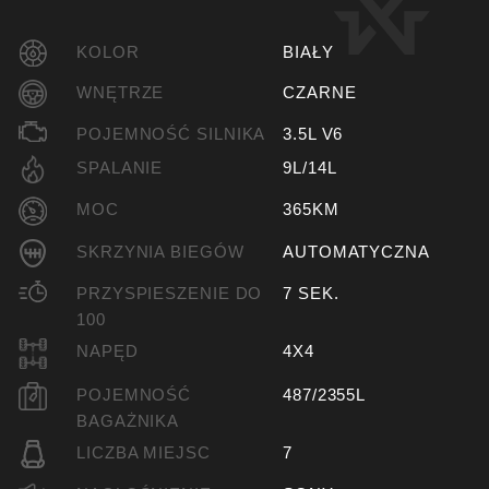
KOLOR
BIAŁY
WNĘTRZE
CZARNE
POJEMNOŚĆ SILNIKA
3.5L V6
SPALANIE
9L/14L
MOC
365KM
SKRZYNIA BIEGÓW
AUTOMATYCZNA
PRZYSPIESZENIE DO
7 SEK.
100
NAPĘD
4X4
POJEMNOŚĆ
487/2355L
BAGAŻNIKA
LICZBA MIEJSC
7