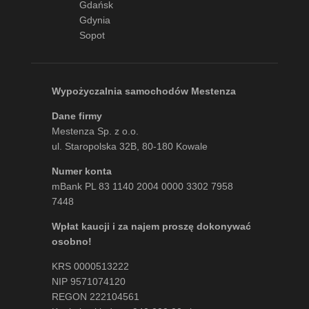
Gdańsk
Gdynia
Sopot
Wypożyczalnia samochodów Mestenza
Dane firmy
Mestenza Sp. z o.o.
ul. Staropolska 32B, 80-180 Kowale
Numer konta
mBank PL 83 1140 2004 0000 3302 7958
7448
Wpłat kaucji i za najem proszę dokonywać
osobno!
KRS 0000513222
NIP 9571074120
REGON 222104561