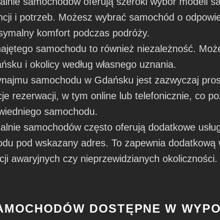
lnie samochodów oferują szeroki wybór modeli 
ncji i potrzeb. Możesz wybrać samochód o odpowi
ksymalny komfort podczas podróży.
ajętego samochodu to również niezależność. Moż
ńsku i okolicy według własnego uznania.
najmu samochodu w Gdańsku jest zazwyczaj prost
 rezerwacji, w tym online lub telefonicznie, co p
owiedniego samochodu.
lnie samochodów często oferują dodatkowe usługi
u pod wskazany adres. To zapewnia dodatkową wa
ji awaryjnych czy nieprzewidzianych okoliczności.
SAMOCHODÓW DOSTĘPNE W WYPO