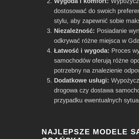
Wygoda i komfort:
Wypożycza
dostosować do swoich prefere
stylu, aby zapewnić sobie ma
Niezależność:
Posiadanie wyn
odkrywać różne miejsca w Gda
Łatwość i wygoda:
Proces wy
samochodów oferują różne opcje
potrzebny na znalezienie odp
Dodatkowe usługi:
Wypożycza
drogowa czy dostawa samochod
przypadku ewentualnych sytuac
NAJLEPSZE MODELE 