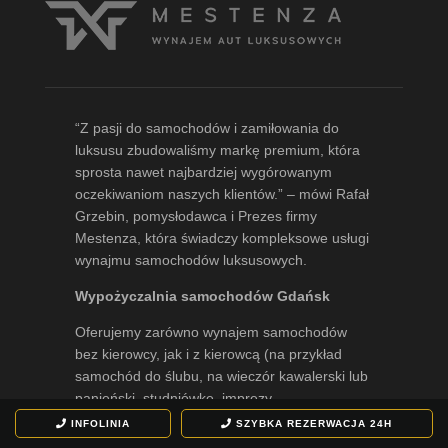
“Z pasji do samochodów i zamiłowania do
luksusu zbudowaliśmy markę premium, która
sprosta nawet najbardziej wygórowanym
oczekiwaniom naszych klientów.” – mówi
Rafał
Grzebin
, pomysłodawca i Prezes firmy
Mestenza, która świadczy kompleksowe usługi
wynajmu samochodów luksusowych.
Wypożyczalnia samochodów Gdańsk
Oferujemy zarówno wynajem samochodów
bez kierowcy, jak i z kierowcą (na przykład
samochód do ślubu, na wieczór kawalerski lub
panieński, studniówkę, imprezy
okolicznościowe, spotkania biznesowe i inne
INFOLINIA
SZYBKA REZERWACJA
24H
eventy).