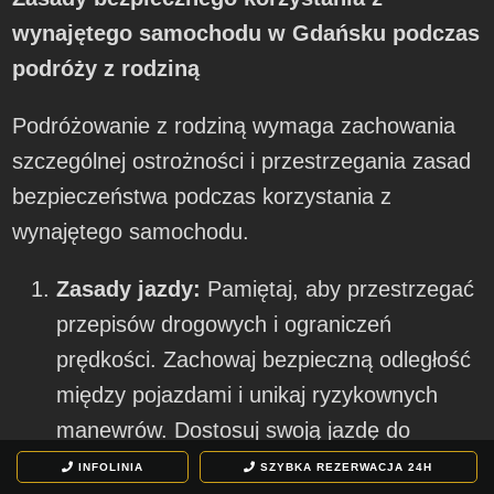
wynajętego samochodu w Gdańsku podczas
podróży z rodziną
Podróżowanie z rodziną wymaga zachowania
szczególnej ostrożności i przestrzegania zasad
bezpieczeństwa podczas korzystania z
wynajętego samochodu.
Zasady jazdy:
Pamiętaj, aby przestrzegać
przepisów drogowych i ograniczeń
prędkości. Zachowaj bezpieczną odległość
między pojazdami i unikaj ryzykownych
manewrów. Dostosuj swoją jazdę do
warunków drogowych i utrzymuj stałą
INFOLINIA
SZYBKA REZERWACJA
24H