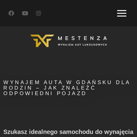
WYNAJEM AUTA W GDAŃSKU DLA
RODZIN – JAK ZNALEŹĆ
ODPOWIEDNI POJAZD
Szukasz idealnego samochodu do wynajęcia