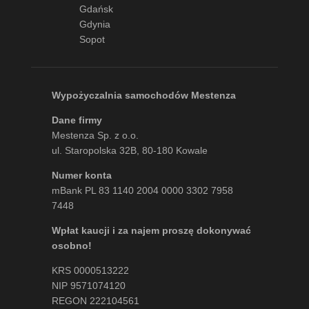
Gdańsk
Gdynia
Sopot
Wypożyczalnia samochodów Mestenza
Dane firmy
Mestenza Sp. z o.o.
ul. Staropolska 32B, 80-180 Kowale
Numer konta
mBank PL 83 1140 2004 0000 3302 7958
7448
Wpłat kaucji i za najem proszę dokonywać
osobno!
KRS 0000513222
NIP 9571074120
REGON 222104561