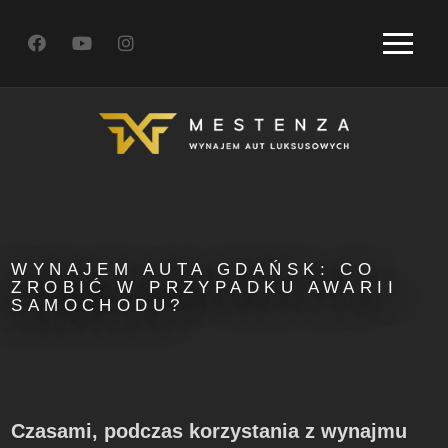
WYNAJEM AUTA GDAŃSK: CO
ZROBIĆ W PRZYPADKU AWARII
SAMOCHODU?
Czasami, podczas korzystania z wynajmu