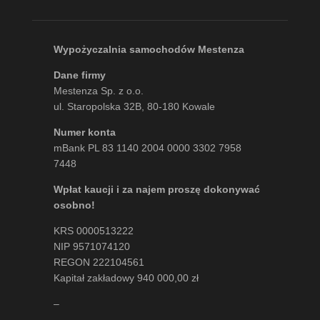
Wypożyczalnia samochodów Mestenza
Dane firmy
Mestenza Sp. z o.o.
ul. Staropolska 32B, 80-180 Kowale
Numer konta
mBank PL 83 1140 2004 0000 3302 7958
7448
Wpłat kaucji i za najem proszę dokonywać
osobno!
KRS 0000513222
NIP 9571074120
REGON 222104561
Kapitał zakładowy 940 000,00 zł
–