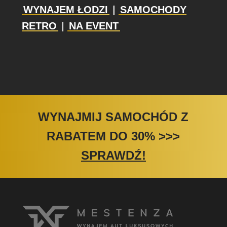
WYNAJEM ŁODZI
|
SAMOCHODY
RETRO
|
NA EVENT
WYNAJMIJ SAMOCHÓD Z
RABATEM DO 30%
>>>
SPRAWDŹ!