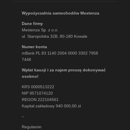
Wypożyczalnia samochodów Mestenza
Dane firmy
Mestenza Sp. z o.o.
ul. Staropolska 32B, 80-180 Kowale
Numer konta
mBank PL 83 1140 2004 0000 3302 7958
7448
Wpłat kaucji i za najem proszę dokonywać
osobno!
KRS 0000513222
NIP 9571074120
REGON 222104561
Kapitał zakładowy 940 000,00 zł
–
Regulamin