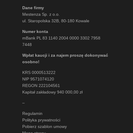
Dane firmy
Mestenza Sp. z o.o.
ul. Staropolska 32B, 80-180 Kowale
Numer konta
mBank PL 83 1140 2004 0000 3302 7958
7448
Wpłat kaucji i za najem proszę dokonywać
osobno!
KRS 0000513222
NIP 9571074120
REGON 222104561
Kapitał zakładowy 940 000,00 zł
–
Regulamin
Polityka prywatności
Pobierz szablon umowy
Mapa strony