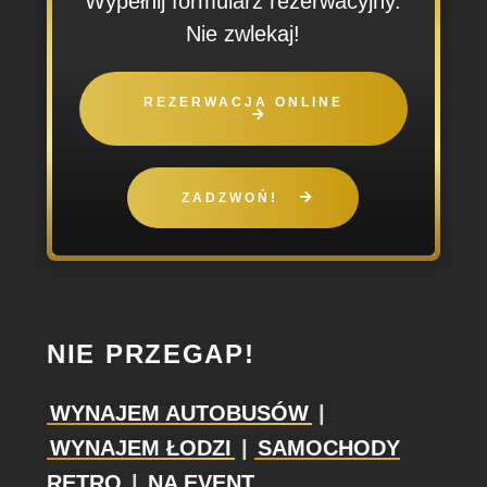
Wypełnij formularz rezerwacyjny.
Nie zwlekaj!
REZERWACJA ONLINE
ZADZWOŃ!
NIE PRZEGAP!
WYNAJEM AUTOBUSÓW
|
WYNAJEM ŁODZI
|
SAMOCHODY
RETRO
|
NA EVENT