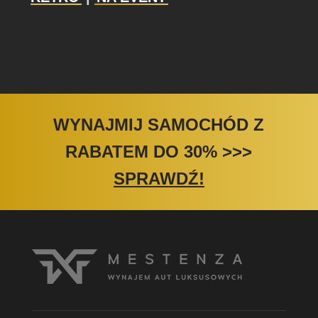
WYNAJMIJ SAMOCHÓD Z
RABATEM DO 30%
>>>
SPRAWDŹ!