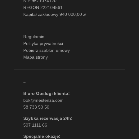
NIP 9571074120
REGON 222104561
Kapitał zakładowy 940 000,00 zł
–
Regulamin
Polityka prywatności
Pobierz szablon umowy
Mapa strony
–
Biuro Obsługi klienta:
bok@mestenza.com
58 733 50 50
Szybka rezerwacja 24h:
507 1111 66
Specjalne okazje: