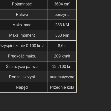
Pojemność
3604 cm³
Paliwo
benzyna
Maks. moc
283 KM
Maks. moment
353 Nm
rzyspieszenie 0-100 km/h
8,6 s
Prędkość maks.
209 km/h
Śr. zużycie paliwa
13 l/100 km
Rodzaj skrzyni
automatyczna
Napęd
Przednie koła