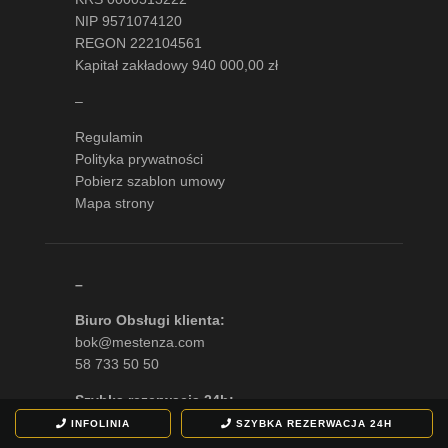
NIP 9571074120
REGON 222104561
Kapitał zakładowy 940 000,00 zł
–
Regulamin
Polityka prywatności
Pobierz szablon umowy
Mapa strony
–
Biuro Obsługi klienta:
bok@mestenza.com
58 733 50 50
Szybka rezerwacja 24h:
507 1111 66
INFOLINIA
SZYBKA REZERWACJA
24H