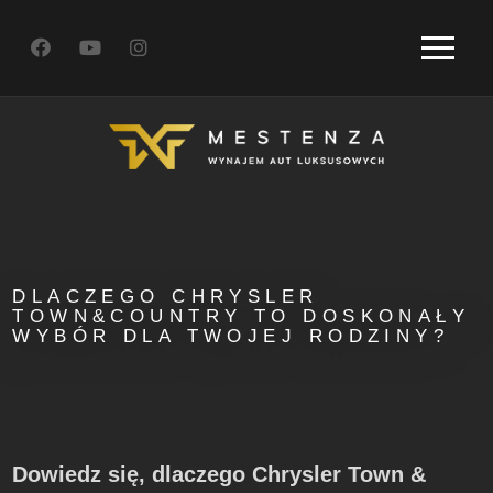
DLACZEGO CHRYSLER
TOWN&COUNTRY TO DOSKONAŁY
WYBÓR DLA TWOJEJ RODZINY?
Dowiedz się, dlaczego Chrysler Town &