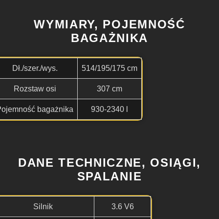
WYMIARY, POJEMNOŚĆ
BAGAŻNIKA
Dł./szer./wys.
514/195/175 cm
Rozstaw osi
307 cm
Pojemność bagażnika
930-2340 l
DANE TECHNICZNE, OSIĄGI,
SPALANIE
Silnik
3.6 V6