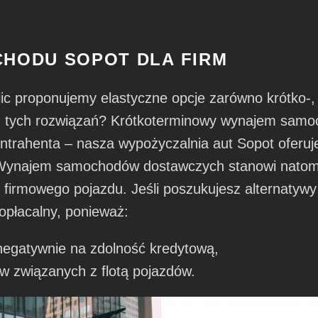
HODU SOPOT DLA FIRM
olic proponujemy elastyczne opcje zarówno krótko-
 z tych rozwiązań? Krótkoterminowy wynajem samo
ntrahenta – nasza wypożyczalnia aut Sopot oferu
Wynajem samochodów dostawczych stanowi natomia
i firmowego pojazdu. Jeśli poszukujesz alternatywy
opłacalny, ponieważ:
negatywnie na zdolność kredytową,
w związanych z flotą pojazdów.