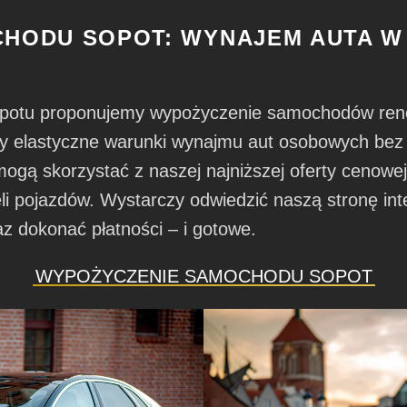
HODU SOPOT: WYNAJEM AUTA W
Sopotu proponujemy wypożyczenie samochodów r
 elastyczne warunki wynajmu aut osobowych bez og
 mogą skorzystać z naszej najniższej oferty cenowe
i pojazdów. Wystarczy odwiedzić naszą stronę in
az dokonać płatności – i gotowe.
WYPOŻYCZENIE SAMOCHODU SOPOT