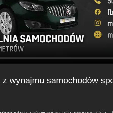
ną z wynajmu samochodów sp
Trójmiasto
to coś więcej niż tylko wypożyczalnia – 