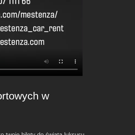
ortowych w
to twoje bilety do świata luksusu,