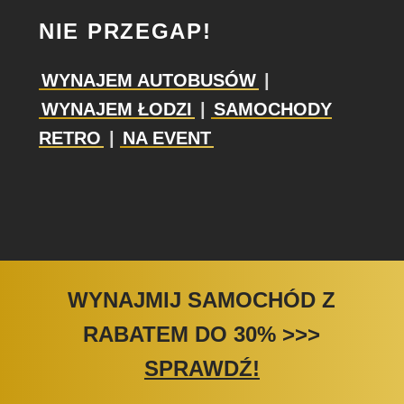
NIE PRZEGAP!
WYNAJEM AUTOBUSÓW
|
WYNAJEM ŁODZI
|
SAMOCHODY
RETRO
|
NA EVENT
WYNAJMIJ SAMOCHÓD Z
RABATEM DO 30%
>>>
SPRAWDŹ!