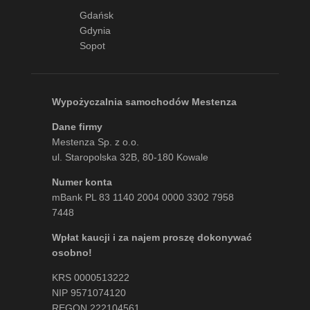
Gdańsk
Gdynia
Sopot
Wypożyczalnia samochodów Mestenza
Dane firmy
Mestenza Sp. z o.o.
ul. Staropolska 32B, 80-180 Kowale
Numer konta
mBank PL 83 1140 2004 0000 3302 7958
7448
Wpłat kaucji i za najem proszę dokonywać
osobno!
KRS 0000513222
NIP 9571074120
REGON 222104561