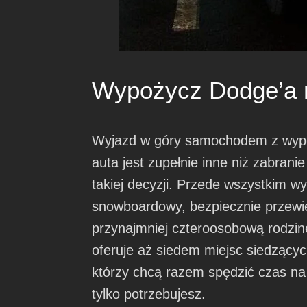
Wypożycz Dodge’a n
Wyjazd w góry samochodem z wypoż
auta jest zupełnie inne niż zabran
takiej decyzji. Przede wszystkim w
snowboardowy, bezpiecznie przewie
przynajmniej czteroosobową rodzi
oferuje aż siedem miejsc siedzącyc
którzy chcą razem spędzić czas n
tylko potrzebujesz.