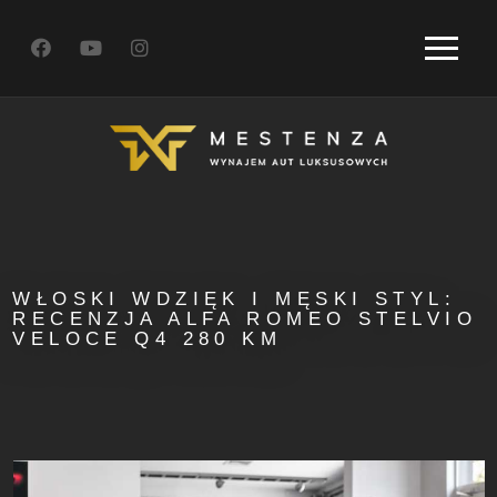
WŁOSKI WDZIĘK I MĘSKI STYL:
RECENZJA ALFA ROMEO STELVIO
VELOCE Q4 280 KM