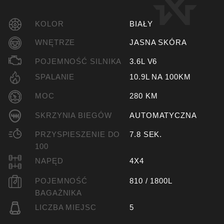
KOLOR
BIAŁY
WNĘTRZE
JASNA SKÓRA
POJEMNOŚĆ SILNIKA
3.6L V6
SPALANIE
10.9L NA 100KM
MOC
280 KM
SKRZYNIA BIEGÓW
AUTOMATYCZNA
PRZYSPIESZENIE DO
7.8 SEK.
100
NAPĘD
4X4
POJEMNOŚĆ
810 / 1800L
BAGAŻNIKA
LICZBA MIEJSC
5