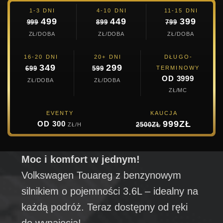
1-3 DNI
4-10 DNI
11-15 DNI
499
449
399
999
899
799
ZŁ/DOBA
ZŁ/DOBA
ZŁ/DOBA
16-20 DNI
20+ DNI
DŁUGO-
349
299
TERMINOWY
699
599
OD 3999
ZŁ/DOBA
ZŁ/DOBA
ZŁ/MC
EVENTY
KAUCJA
999ZŁ
OD 300
ZŁ/H
2500ZŁ
Moc i komfort w jednym!
Volkswagen Touareg z benzynowym
silnikiem o pojemności 3.6L – idealny na
każdą podróż. Teraz dostępny od ręki
do wynajęcia!