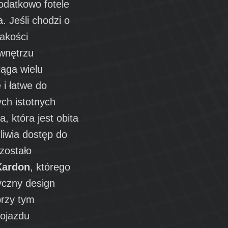
odatkowo fotele
 Jeśli chodzi o
akości
 wnętrzu
ąga wielu
 i łatwe do
ych istotnych
, która jest obita
iwia dostęp do
 zostało
Kardon
, którego
yczny design
przy tym
pojazdu