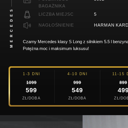
BAGAŻNIKA
MERCEDES
LICZBA MIEJSC
5
NAGŁOŚNIENIE
HARMAN KAR
Czarny Mercedes klasy S Long z silnikiem 5.5 l benzyna
Potężna moc i maksimum luksusu!
1-3 DNI
4-10 DNI
11-15 
1099
999
899
599
549
49
ZŁ/DOBA
ZŁ/DOBA
ZŁ/DO