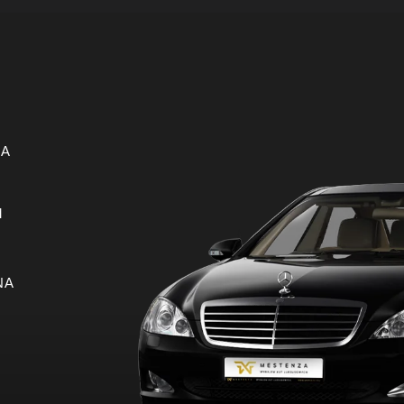
RA
M
NA