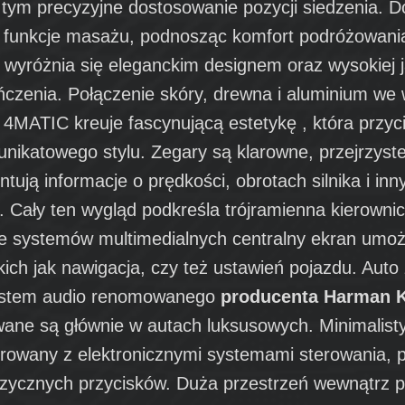
 tym precyzyjne dostosowanie pozycji siedzenia. D
funkcje masażu, podnosząc komfort podróżowania.
 wyróżnia się eleganckim designem oraz wysokiej j
czenia. Połączenie skóry, drewna i aluminium we
MATIC kreuje fascynującą estetykę , która przyci
unikatowego stylu. Zegary są klarowne, przejrzyste
tują informacje o prędkości, obrotach silnika i inn
 Cały ten wygląd podkreśla trójramienna kierownica
e systemów multimedialnych centralny ekran umożl
kich jak nawigacja, czy też ustawień pojazdu. Auto
ystem audio renomowanego
producenta Harman 
wane są głównie w autach luksusowych. Minimalist
egrowany z elektronicznymi systemami sterowania, 
fizycznych przycisków. Duża przestrzeń wewnątrz 