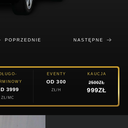
POPRZEDNIE
NASTĘPNE
DŁUGO-
EVENTY
KAUCJA
OD 300
RMINOWY
2500ZŁ
D 3999
999ZŁ
ZŁ/H
ZŁ/MC