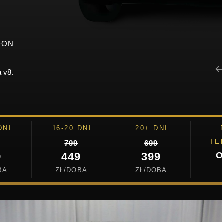
DON
 v8.
DNI
16-20 DNI
20+ DNI
TE
799
699
9
449
399
O
BA
ZŁ/DOBA
ZŁ/DOBA