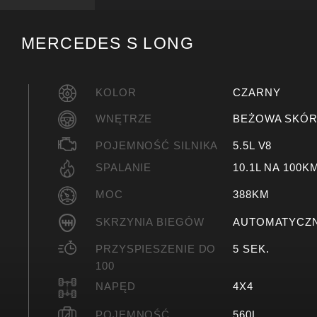
MERCEDES S LONG
KOLOR
CZARNY
WNĘTRZE
BEŻOWA SKÓ
POJEMNOŚĆ SILNIKA
5.5L V8
SPALANIE
10.1L NA 100K
MOC
388KM
SKRZYNIA BIEGÓW
AUTOMATYCZ
PRZYSPIESZENIE DO
5 SEK.
100
NAPĘD
4X4
POJEMNOŚĆ
560L