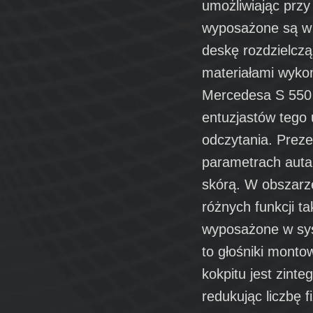
umożliwiając przy
wyposażone są w 
deskę rozdzielczą
materiałami wykoń
Mercedesa S 550 4
entuzjastów tego 
odczytania. Prezen
parametrach auta.
skórą. W obszarz
różnych funkcji ta
wyposażone w s
to głośniki monto
kokpitu jest zint
redukując liczbę 