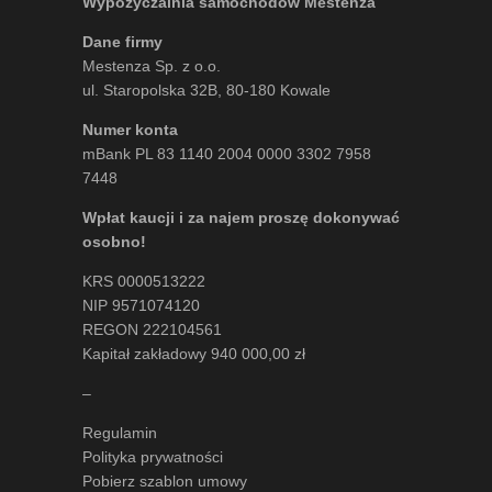
Wypożyczalnia samochodów Mestenza
Dane firmy
Mestenza Sp. z o.o.
ul. Staropolska 32B, 80-180 Kowale
Numer konta
mBank PL 83 1140 2004 0000 3302 7958
7448
Wpłat kaucji i za najem proszę dokonywać
osobno!
KRS 0000513222
NIP 9571074120
REGON 222104561
Kapitał zakładowy 940 000,00 zł
–
Regulamin
Polityka prywatności
Pobierz szablon umowy