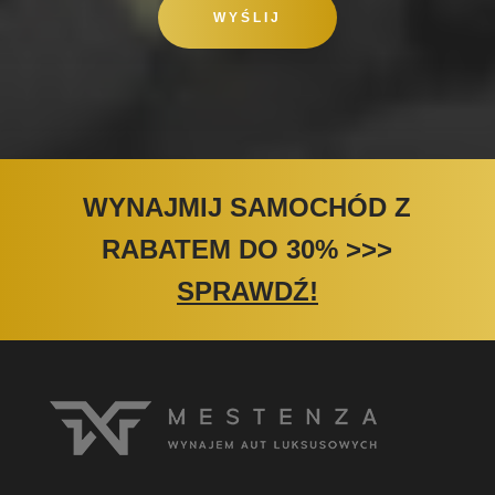
WYNAJMIJ SAMOCHÓD Z
RABATEM DO 30%
>>>
SPRAWDŹ!