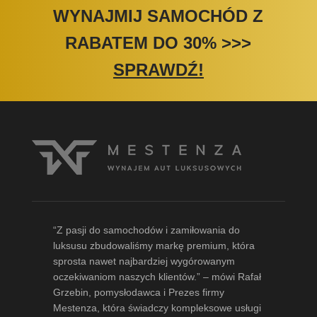
WYNAJMIJ SAMOCHÓD Z
RABATEM DO 30%
>>>
SPRAWDŹ!
“Z pasji do samochodów i zamiłowania do
luksusu zbudowaliśmy markę premium, która
sprosta nawet najbardziej wygórowanym
oczekiwaniom naszych klientów.” – mówi
Rafał
Grzebin
, pomysłodawca i Prezes firmy
Mestenza, która świadczy kompleksowe usługi