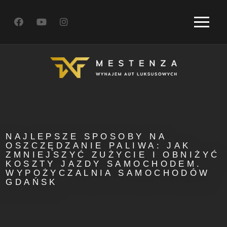
NAJLEPSZE SPOSOBY NA
OSZCZĘDZANIE PALIWA: JAK
ZMNIEJSZYĆ ZUŻYCIE I OBNIŻYĆ
KOSZTY JAZDY SAMOCHODEM.
WYPOŻYCZALNIA SAMOCHODÓW
GDAŃSK