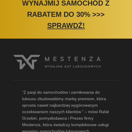
WYNAJMIJ SAMOCHÓD Z
RABATEM DO 30%
>>>
SPRAWDŹ!
“Z pasji do samochodów i zamiłowania do
luksusu zbudowaliśmy markę premium, która
sprosta nawet najbardziej wygórowanym
oczekiwaniom naszych klientów.” – mówi
Rafał
Grzebin
, pomysłodawca i Prezes firmy
Mestenza, która świadczy kompleksowe usługi
wynajmu samochodów luksusowych.