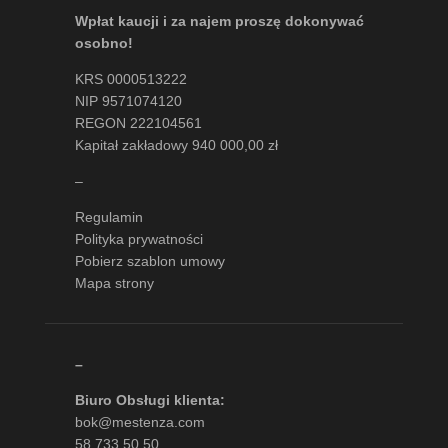
Wpłat kaucji i za najem proszę dokonywać
osobno!
KRS 0000513222
NIP 9571074120
REGON 222104561
Kapitał zakładowy 940 000,00 zł
–
Regulamin
Polityka prywatności
Pobierz szablon umowy
Mapa strony
–
Biuro Obsługi klienta:
bok@mestenza.com
58 733 50 50