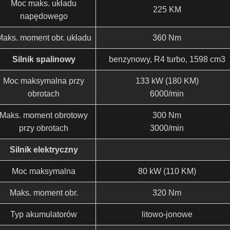
Moc maks. układu
225 KM
napędowego
Maks. moment obr. układu
360 Nm
Silnik spalinowy
benzynowy, R4 turbo, 1598 cm3
Moc maksymalna przy
133 kW (180 KM)
obrotach
6000/min
Maks. moment obrotowy
300 Nm
przy obrotach
3000/min
Silnik elektryczny
Moc maksymalna
80 kW (110 KM)
Maks. moment obr.
320 Nm
Typ akumulatorów
litowo-jonowe