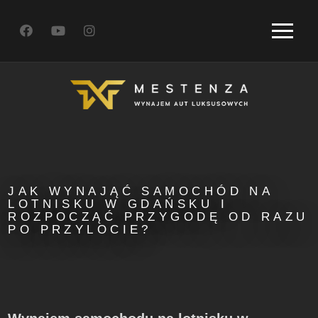
JAK WYNAJĄĆ SAMOCHÓD NA
LOTNISKU W GDAŃSKU I
ROZPOCZĄĆ PRZYGODĘ OD RAZU
PO PRZYLOCIE?