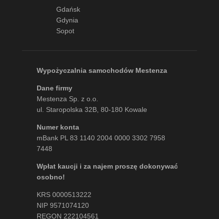
Gdańsk
Gdynia
Sopot
Wypożyczalnia samochodów Mestenza
Dane firmy
Mestenza Sp. z o.o.
ul. Staropolska 32B, 80-180 Kowale
Numer konta
mBank PL 83 1140 2004 0000 3302 7958
7448
Wpłat kaucji i za najem proszę dokonywać
osobno!
KRS 0000513222
NIP 9571074120
REGON 222104561