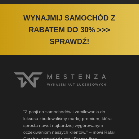
WYNAJMIJ SAMOCHÓD Z
RABATEM DO 30%
>>>
SPRAWDŹ!
“Z pasji do samochodów i zamiłowania do
luksusu zbudowaliśmy markę premium, która
sprosta nawet najbardziej wygórowanym
oczekiwaniom naszych klientów.” – mówi
Rafał
Grzebin
, pomysłodawca i Prezes firmy