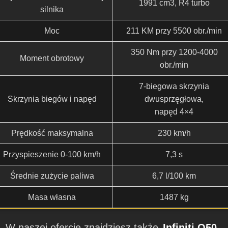
1991 cm3, R4 turbo
silnika
Moc
211 KM przy 5500 obr./min
350 Nm przy 1200-4000
Moment obrotowy
obr./min
7-biegowa skrzynia
Skrzynia biegów i napęd
dwusprzęgłowa,
napęd 4×4
Prędkość maksymalna
230 km/h
Przyspieszenie 0-100 km/h
7,3 s
Średnie zużycie paliwa
6,7 l/100 km
Masa własna
1487 kg
W naszej ofercie znajdziesz także
Infiniti Q50