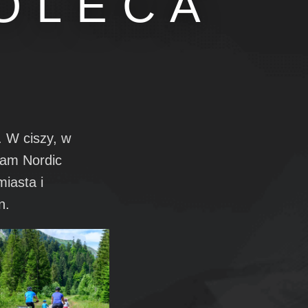
OLECA
. W ciszy, w
cam Nordic
iasta i
n.