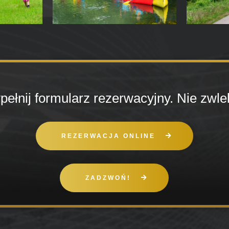
ełnij formularz rezerwacyjny. Nie zwle
REZERWACJA ONLINE
ZADZWOŃ!