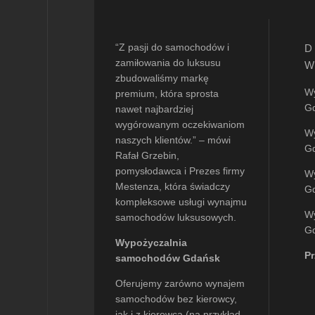
“Z pasji do samochodów i
D
zamiłowania do luksusu
W
zbudowaliśmy markę
W
premium, która sprosta
Gd
nawet najbardziej
wygórowanym oczekiwaniom
W
naszych klientów.” – mówi
G
Rafał Grzebin
,
pomysłodawca i Prezes firmy
W
Mestenza, która świadczy
G
kompleksowe usługi wynajmu
W
samochodów luksusowych.
G
Wypożyczalnia
P
samochodów Gdańsk
Oferujemy zarówno wynajem
samochodów bez kierowcy,
jak i z kierowcą (na przykład