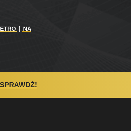
RETRO
|
NA
SPRAWDŹ!