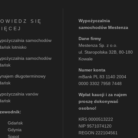
Wypożyczalnia
OWIEDZ SIĘ
samochodów Mestenza
IĘCEJ
Dane firmy
ypożyczalnia samochodów
Mestenza Sp. z o.o.
ańsk lotnisko
ul. Staropolska 32B, 80-180
ypożyczalnia samochodów
Kowale
dańsk
Numer konta
ynajem długoterminowy
mBank PL 83 1140 2004
dańsk
0000 3302 7958 7448
ypożyczalnia vanów
Wpłat kaucji i za najem
dańsk
proszę dokonywać
osobno!
rzewodnik:
KRS 0000513222
Gdańsk
NIP 9571074120
Gdynia
REGON 222104561
Sopot