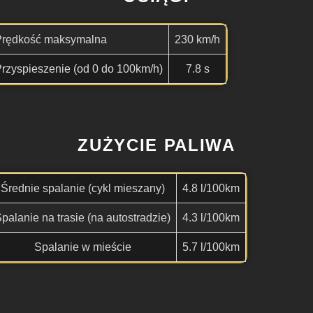
Prędkość maksymalna
230 km/h
rzyspieszenie (od 0 do 100km/h)
7.8 s
ZUŻYCIE PALIWA
Średnie spalanie (cykl mieszany)
4.8 l/100km
palanie na trasie (na autostradzie)
4.3 l/100km
Spalanie w mieście
5.7 l/100km