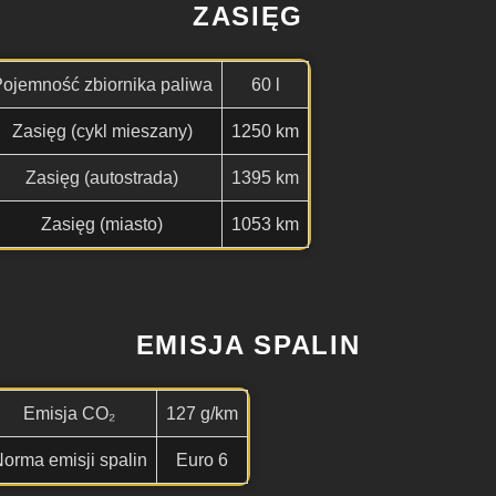
ZASIĘG
ojemność zbiornika paliwa
60 l
Zasięg (cykl mieszany)
1250 km
Zasięg (autostrada)
1395 km
Zasięg (miasto)
1053 km
EMISJA SPALIN
Emisja CO₂
127 g/km
orma emisji spalin
Euro 6