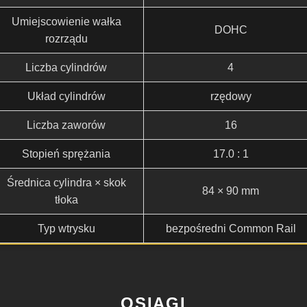
Umiejscowienie wałka
DOHC
rozrządu
Liczba cylindrów
4
Układ cylindrów
rzędowy
Liczba zaworów
16
Stopień sprężania
17.0 : 1
Średnica cylindra × skok
84 × 90 mm
tłoka
Typ wtrysku
bezpośredni Common Rail
OSIĄGI