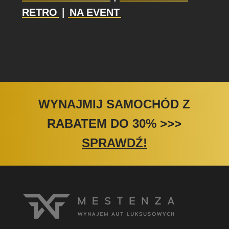
RETRO
|
NA EVENT
WYNAJMIJ SAMOCHÓD Z
RABATEM DO 30%
>>>
SPRAWDŹ!