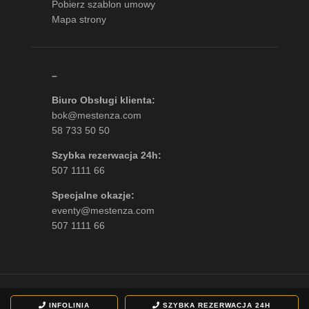
Pobierz szablon umowy
Mapa strony
–
Biuro Obsługi klienta:
bok@mestenza.com
58 733 50 50
Szybka rezerwacja 24h:
507 1111 66
Specjalne okazje:
eventy@mestenza.com
507 1111 66
©
MESTENZA
2020. All Rights Reserved.
By Netimage
INFOLINIA
SZYBKA REZERWACJA
24H