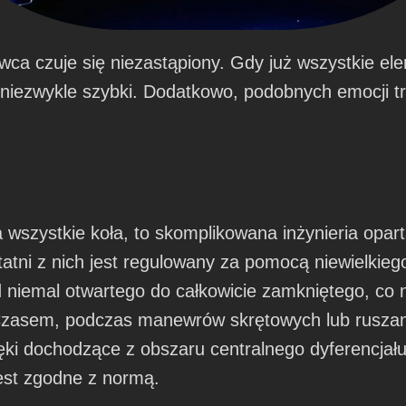
wca czuje się niezastąpiony. Gdy już wszystkie el
 niezwykle szybki. Dodatkowo, podobnych emocji t
szystkie koła, to skomplikowana inżynieria opart
statni z nich jest regulowany za pomocą niewielkie
iemal otwartego do całkowicie zamkniętego, co n
 Czasem, podczas manewrów skrętowych lub ruszan
i dochodzące z obszaru centralnego dyferencjału. 
jest zgodne z normą.