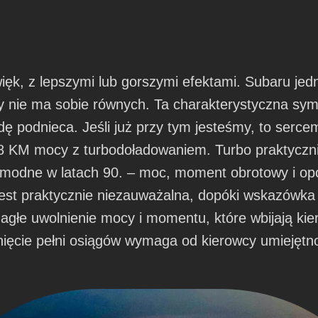
ęk, z lepszymi lub gorszymi efektami. Subaru jedn
ry nie ma sobie równych. Ta charakterystyczna sy
ę podnieca. Jeśli już przy tym jesteśmy, to serce
68 KM mocy z turbodoładowaniem. Turbo praktycznie 
o modne w latach 90. – moc, moment obrotowy i opó
 jest praktycznie niezauważalna, dopóki wskazówk
agłe uwolnienie mocy i momentu, które wbijają kier
ęcie pełni osiągów wymaga od kierowcy umiejętnoś