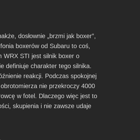
akże, dosłownie „brzmi jak boxer”,
mfonia boxerów od Subaru to coś,
m WRX STI jest silnik boxer o
definiuje charakter tego silnika.
źnienie reakcji. Podczas spokojnej
a obrotomierza nie przekroczy 4000
owcę w fotel. Dlaczego więc jest to
ci, skupienia i nie zawsze udaje