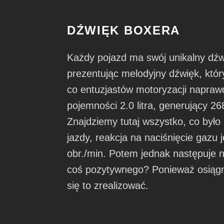
DŹWIĘK BOXERA
Każdy pojazd ma swój unikalny dźwi
prezentując melodyjny dźwięk, któ
co entuzjastów motoryzacji naprawd
pojemności 2.0 litra, generujący 2
Znajdziemy tutaj wszystko, co był
jazdy, reakcja na naciśnięcie gazu
obr./min. Potem jednak następuje n
coś pozytywnego? Ponieważ osiągni
się to zrealizować.