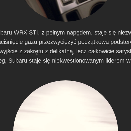
ubaru WRX STI, z pełnym napędem, staje się niez
ciśnięcie gazu przezwyciężyć początkową podstero
wyjście z zakrętu z delikatną, lecz całkowicie sat
eg, Subaru staje się niekwestionowanym liderem w